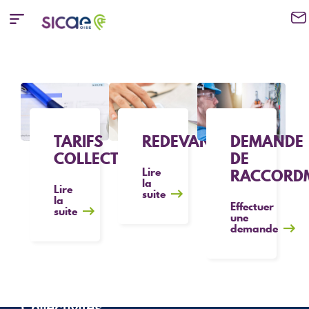
REDEVANCE
TARIFS
DEMANDE
COLLECTIVITÉS
DE
Lire
RACCORD
la
Lire
suite
la
Effectuer
suite
une
demande
Collectivités,