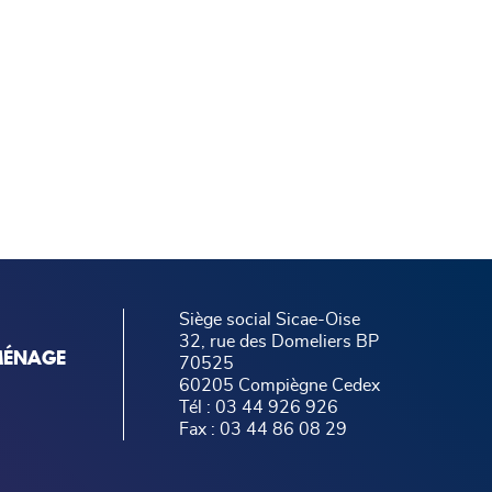
Siège social Sicae-Oise
32, rue des Domeliers BP
MÉNAGE
70525
60205 Compiègne Cedex
Tél : 03 44 926 926
Fax : 03 44 86 08 29